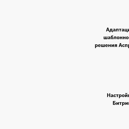
Адаптац
шаблонно
решения Асп
Настрой
Битри