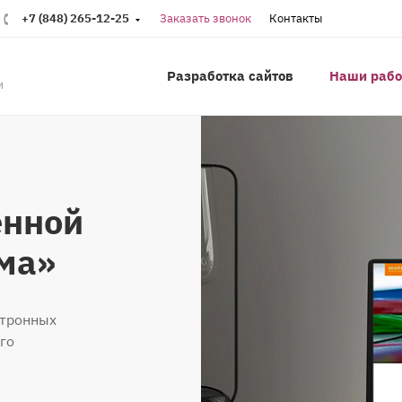
+7 (848) 265-12-25
Заказать звонок
Контакты
Разработка сайтов
Наши раб
м
енной
ма»
ктронных
го