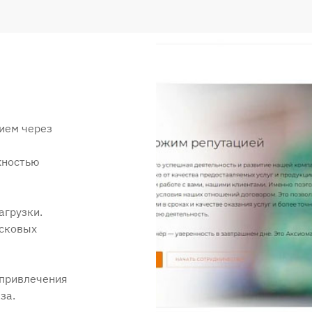
ием через
жностью
агрузки.
исковых
 привлечения
за.