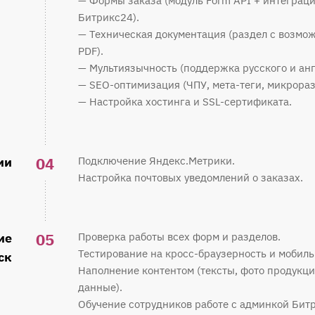
— Формы заказа (модуль Form API + интеграц
Битрикс24).
— Техническая документация (раздел с возмо
PDF).
— Мультиязычность (поддержка русского и анг
— SEO-оптимизация (ЧПУ, мета-теги, микрораз
— Настройка хостинга и SSL-сертификата.
04
ии
Подключение Яндекс.Метрики.
Настройка почтовых уведомлений о заказах.
05
ие
Проверка работы всех форм и разделов.
Тестирование на кросс-браузерность и мобиль
ск
Наполнение контентом (тексты, фото продукци
данные).
Обучение сотрудников работе с админкой Битр