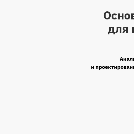
Осно
для 
Анал
и проектирован