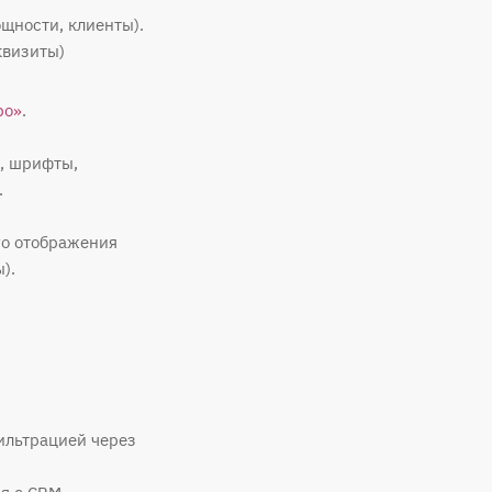
щности, клиенты).
квизиты)
ро»
.
а, шрифты,
.
го отображения
).
ильтрацией через