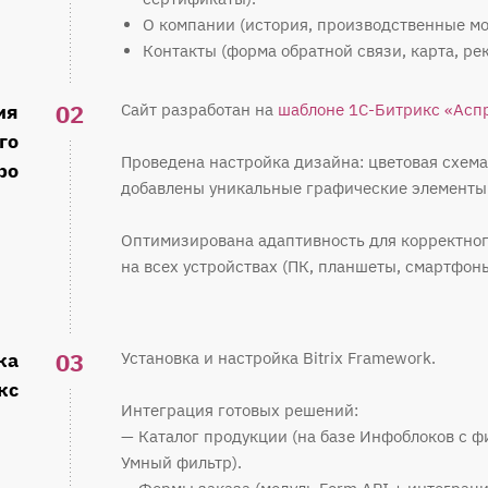
О компании (история, производственные мо
Контакты (форма обратной связи, карта, ре
02
ия
Сайт разработан на
шаблоне 1С-Битрикс «Асп
го
Проведена настройка дизайна: цветовая схем
ро
добавлены уникальные графические элементы
Оптимизирована адаптивность для корректно
на всех устройствах (ПК, планшеты, смартфоны
03
ка
Установка и настройка Bitrix Framework.
кс
Интеграция готовых решений:
— Каталог продукции (на базе Инфоблоков с ф
Умный фильтр).