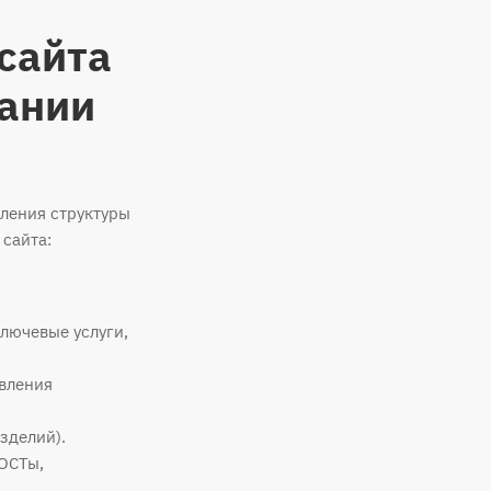
сайта
пании
ления структуры
 сайта:
ключевые услуги,
авления
зделий).
ОСТы,