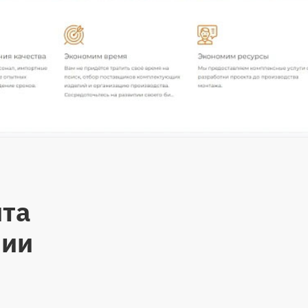
йта
нии