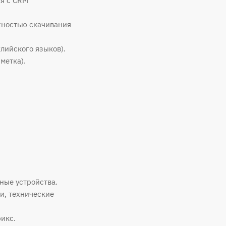
ия с CRM
жностью скачивания
лийского языков).
метка).
ные устройства.
и, технические
икс.