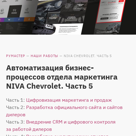
РУМАСТЕР
—
НАШИ РАБОТЫ
—
NIVA CHEVROLET. ЧАСТЬ 5
Автоматизация бизнес-
процессов отдела маркетинга
NIVA Chevrolet. Часть 5
Часть 1:
Цифровизация маркетинга и продаж
Часть 2:
Разработка официального сайта и сайтов
дилеров
Часть 3:
Внедрение CRM и цифрового контроля
за работой дилеров