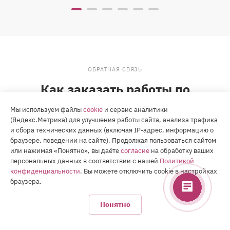
ОБРАТНАЯ СВЯЗЬ
Как заказать работы по
настройке CRM
Мы используем файлы
cookie
и сервис аналитики
(Яндекс.Метрика) для улучшения работы сайта, анализа трафика
Свяжитесь с нами:
и сбора технических данных (включая IP-адрес, информацию о
По телефону
в Тольятти:
+7 8482 65-12-25
браузере, поведении на сайте). Продолжая пользоваться сайтом
или нажимая «Понятно», вы даёте
согласие
на обработку ваших
Самаре:
+7 846 300-25-55
персональных данных в соответствии с нашей
Политикой
Москве:
+7 495 134-11-55
конфиденциальности
. Вы можете отключить cookie в настройках
По электронной почте:
info@ru-master.ru
браузера.
Через онлайн консультант.
Понятно
Или укажите ваши контактные данные в веб-форме