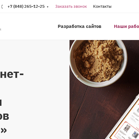
+7 (848) 265-12-25
Заказать звонок
Контакты
Разработка сайтов
Наши раб
м
нет-
я
ов
с»