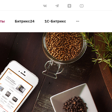
оты
Битрикс24
1С-Битрикс