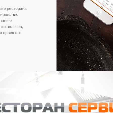
тве ресторана
тирование
мпанию
 технологов,
в проектах