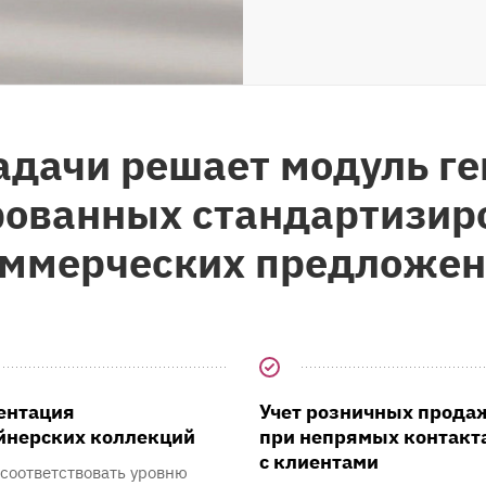
адачи решает модуль г
рованных стандартизир
ммерческих предложе
ентация
Учет розничных прода
йнерских коллекций
при непрямых контакт
с клиентами
соответствовать уровню