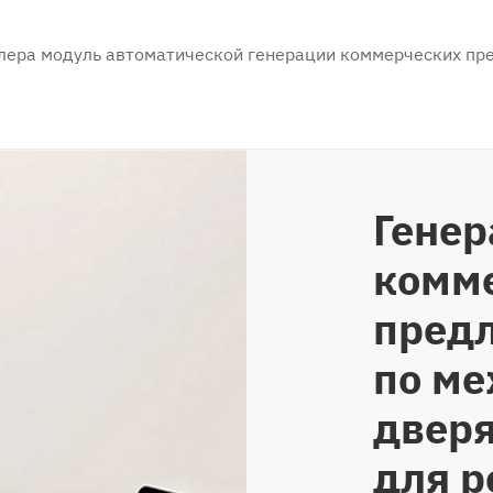
илера модуль автоматической генерации коммерческих пр
Гене
комм
пред
по м
дверя
для 