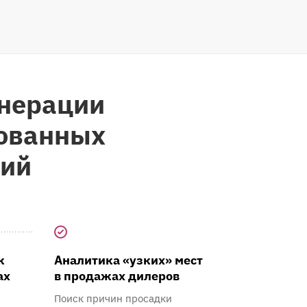
енерации
ованных
ний
ж
Аналитика «узких» мест
ах
в продажах дилеров
Поиск причин просадки