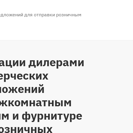
едложений для отправки розничным
рации дилерами
ерческих
ложений
ежкомнатным
м и фурнитуре
розничных