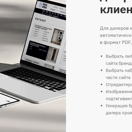
клиен
Для дилеров 
автоматическ
в формат PDF,
Выбрать люб
сайта бренд
Выбрать наб
части сайта
Отредактиро
Изображения
подтягивают
Генерация б
дилера прои