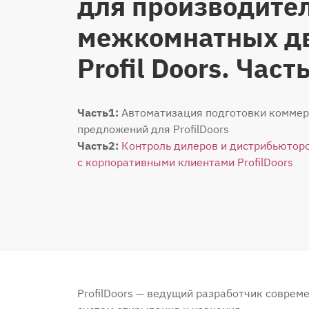
для производите
межкомнатных д
Рrоfil Dооrs. Часть
Часть1:
Автоматизация подготовки коммер
предложений для РrоfilDооrs
Часть2:
Контроль дилеров и дистрибьюторо
с корпоративными клиентами РrоfilDооrs
РrоfilDооrs — ведущий разработчик совре