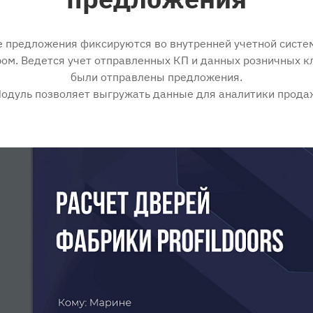
 предложения фиксируются во внутренней учетной систе
ом. Ведется учет отправленных КП и данных розничных к
были отправлены предложения.
одуль позволяет выгружать данные для аналитики прода