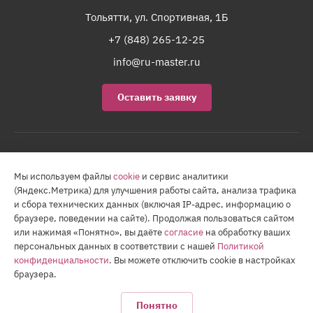
Тольятти, ул. Спортивная, 1Б
+7 (848) 265-12-25
info@ru-master.ru
Оставить заявку
Карта сайта
Мы используем файлы
cookie
и сервис аналитики
2026 © Все права защищены.
(Яндекс.Метрика) для улучшения работы сайта, анализа трафика
Любая информация, содержащаяся на настоящем сайте, носит
и сбора технических данных (включая IP-адрес, информацию о
исключительно справочный характер, и не является публичной
браузере, поведении на сайте). Продолжая пользоваться сайтом
офертой.
или нажимая «Понятно», вы даёте
согласие
на обработку ваших
персональных данных в соответствии с нашей
Политикой
Политика по обработке персональных данных
конфиденциальности
. Вы можете отключить cookie в настройках
Соглашение на обработку персональных данных
Политика использования cookie-файлов
браузера.
Понятно
Политика конфиденциальности