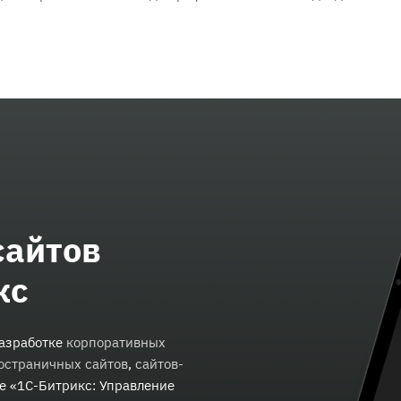
сайтов
кс
разработке
корпоративных
остраничных сайтов
,
сайтов-
е «1С-Битрикс: Управление