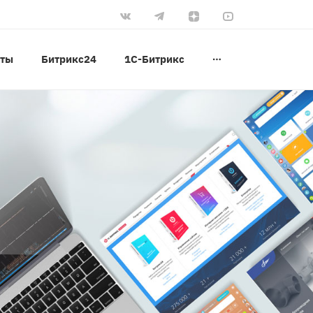
оты
Битрикс24
1С-Битрикс