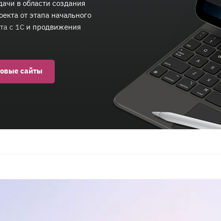
ачи в области создания
оекта от этапа начального
та с 1С
и продвижения
товые сайты