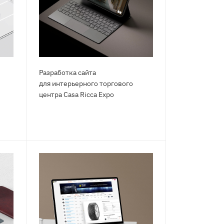
Разработка сайта
для интерьерного торгового
центра Саsа Riсса Ехро