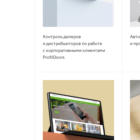
Контроль дилеров
Авто
и дистрибьюторов по работе
и пр
с корпоративными клиентами
РrоfilDооrs