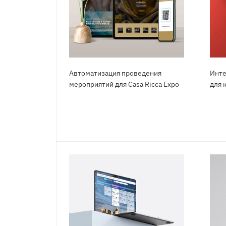
Автоматизация проведения
Инте
мероприятий для Саsа Riсса Ехро
для 