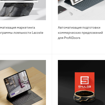
матизация маркетинга
Автоматизация подготовки
ограммы лояльности Lасоstе
коммерческих предложений
для РrоfilDооrs