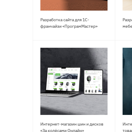
Разработка сайта для 1С-
Разр
франчайзи «ПрограмМастер»
мебе
Интернет-магазин шин и дисков
Инте
«За колёсами Онлайн»
това