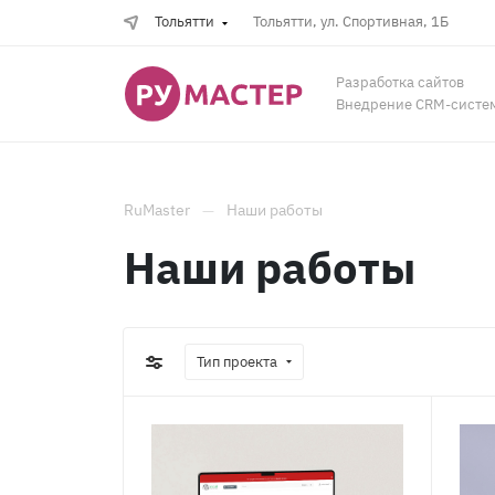
Тольятти
Тольятти, ул. Спортивная, 1Б
Разработка сайтов
Внедрение CRM-систе
RuMaster
Наши работы
Наши работы
Тип проекта