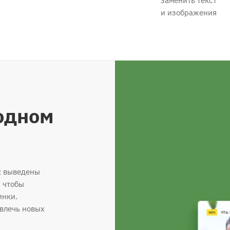
заменить текст
и изображения
одном
: выведены
 чтобы
инки.
ивлечь новых