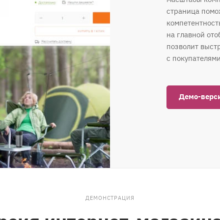
страница помо
компетентность
на главной ото
позволит выст
с покупателями
Демо-верс
ДЕМОНСТРАЦИЯ