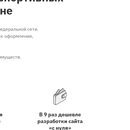
оне
федеральной сети.
ек оформления,
имуществ.
я
В 9 раз дешевле
е
разработки сайта
«с нуля»