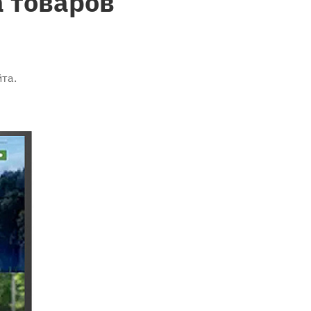
 товаров
та.