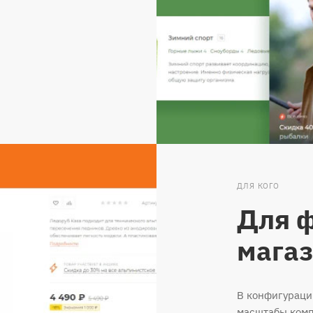
ДЛЯ КОГО
Для ф
мага
В конфигураци
масштабы комп