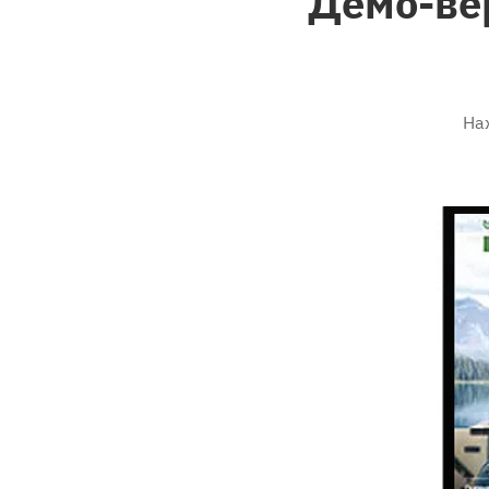
Демо-ве
На