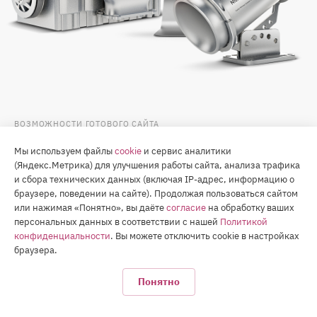
ВОЗМОЖНОСТИ ГОТОВОГО САЙТА
Движок 1С-Битрикс
Мы используем файлы
cookie
и сервис аналитики
(Яндекс.Метрика) для улучшения работы сайта, анализа трафика
и сбора технических данных (включая IP-адрес, информацию о
1С-Битрикс: Управление сайтов — движок
браузере, поведении на сайте). Продолжая пользоваться сайтом
№1 в России. Что бы не говорили любители
или нажимая «Понятно», вы даёте
согласие
на обработку ваших
бесплатных и open-source CMS, но для сайтов
персональных данных в соответствии с нашей
Политикой
Битрикс — лучшее решение. Подробнее
конфиденциальности
. Вы можете отключить cookie в настройках
браузера.
о достоинствах и недостатках системы мы написали
здесь
.
Понятно
Если кратко: сайты на платформе «1С-Битрикс» —