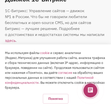
1С-Битрикс: Управление сайтов — движок
№1 в России. Что бы не говорили любители
бесплатных и open-source CMS, но для сайтов
Битрикс — лучшее решение. Подробнее
о достоинствах и недостатках системы мы написали
здесь
.
Если кратко: сайты на платформе «1С-Битрикс» —
Мы используем файлы
cookie
и сервис аналитики
это удобство, надежность и высокая посещаемость.
(Яндекс.Метрика) для улучшения работы сайта, анализа трафика
и сбора технических данных (включая IP-адрес, информацию о
В коробке уже заложены вагон и маленькая тележка
браузере, поведении на сайте). Продолжая пользоваться сайтом
функционала, а в шаблоне готового решения — еще
или нажимая «Понятно», вы даёте
согласие
на обработку ваших
и встроенные фишки для SEO-продвижения.
персональных данных в соответствии с нашей
Политикой
конфиденциальности
. Вы можете отключить cookie в настройках
Беспорно, систему нужно уметь настраивать, но это
браузера.
уже включено в стоимость решения.
Понятно